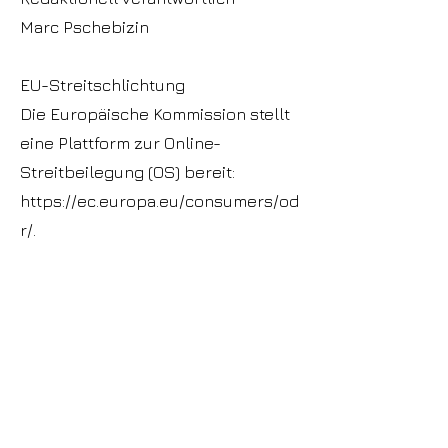
Marc Pschebizin
EU-Streitschlichtung
Die Europäische Kommission stellt
eine Plattform zur Online-
Streitbeilegung (OS) bereit:
https://ec.europa.eu/consumers/od
r/.
Unsere E-Mail-Adresse finden Sie
oben im Impressum.
Verbraucher­streit­
beilegung/Universal­schlichtungs­
stelle
Wir sind nicht bereit oder