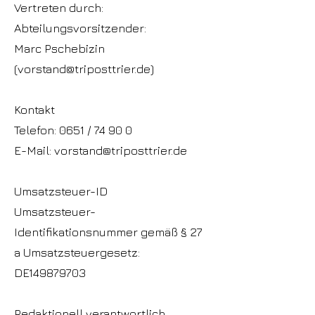
Vertreten durch:
Abteilungsvorsitzender:
Marc Pschebizin
(vorstand@triposttrier.de)
Kontakt
Telefon: 0651 / 74 90 0
E-Mail: vorstand@triposttrier.de
Umsatzsteuer-ID
Umsatzsteuer-
Identifikationsnummer gemäß § 27
a Umsatzsteuergesetz:
DE149879703
Redaktionell verantwortlich