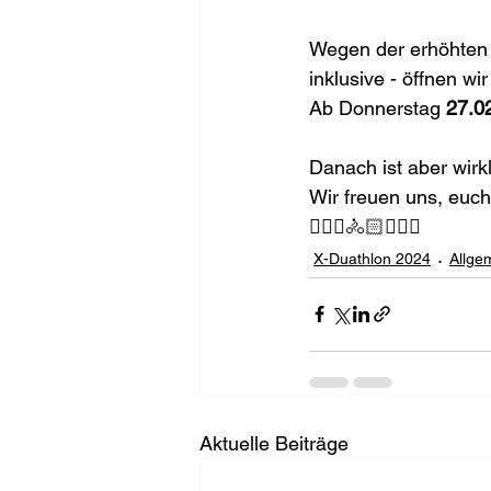
Wegen der erhöhten 
inklusive - öffnen w
Ab Donnerstag 
27.0
Danach ist aber wirk
Wir freuen uns, euch
🏃🏼‍♀️🚴🏻🏃🏼‍♀️
X-Duathlon 2024
Allge
Aktuelle Beiträge