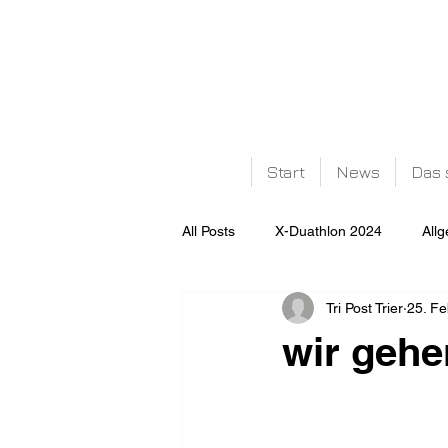
Start
News
Das 
All Posts
X-Duathlon 2024
All
Tri Post Trier
25. Fe
wir gehe